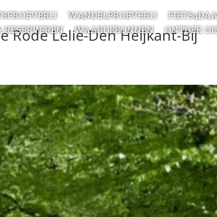
TSPROEVERIJ
WANDELPROEVERIJ
FIETS4DA
& RESERVEREN
WAARDEBONNEN
ONTDEK OI
e Rode Lelie-Den Heijkant-Bij