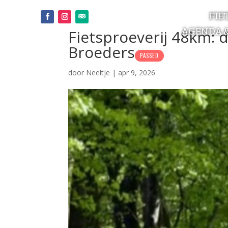
FIE
AGENDA 
Fietsproeverij 48km: d
Broeders
PASSED
door
Neeltje
|
apr 9, 2026