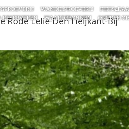
TSPROEVERIJ
WANDELPROEVERIJ
FIETS4DA
& RESERVEREN
WAARDEBONNEN
ONTDEK OI
e Rode Lelie-Den Heijkant-Bij