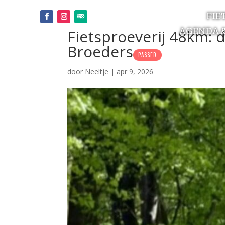
FIE
AGENDA 
Fietsproeverij 48km: d
Broeders
PASSED
door
Neeltje
|
apr 9, 2026