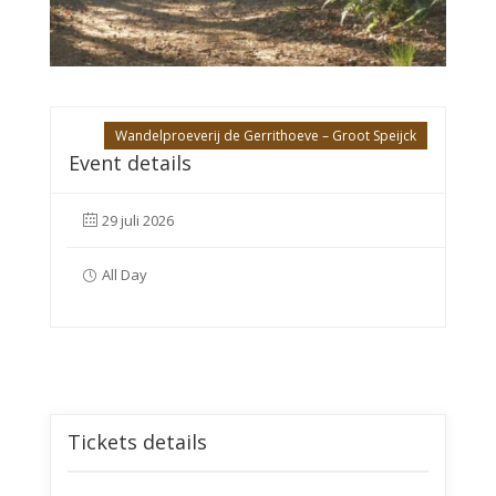
Wandelproeverij de Gerrithoeve – Groot Speijck
Event details
29 juli 2026
All Day
Tickets details