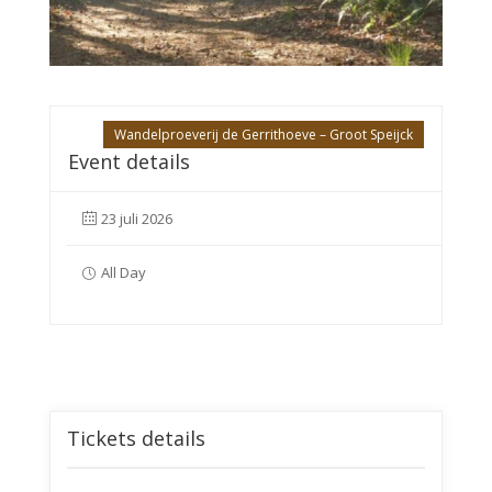
Wandelproeverij de Gerrithoeve – Groot Speijck
Event details
23 juli 2026
All Day
Tickets details