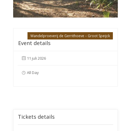
Wandelproeverij de Gerrithoeve – Groot Speijck
Event details
11 juli 2026
All Day
Tickets details