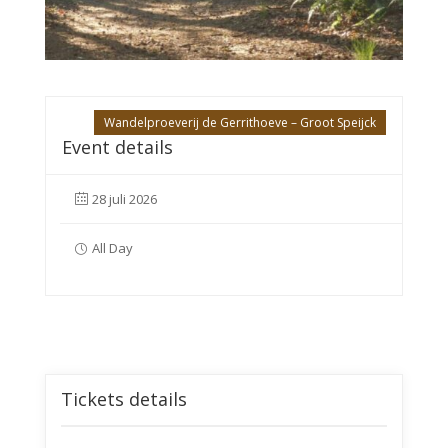
Wandelproeverij de Gerrithoeve – Groot Speijck
Event details
28 juli 2026
All Day
Tickets details