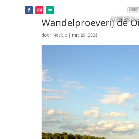
FIE
AGENDA 
Wandelproeverij de O
door
Neeltje
|
mrt 20, 2026