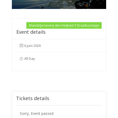
Wandelproeverij den Heijkant-’t Draaiboompje
Event details
6 juni 2026
All Day
Tickets details
Sorry, Event passed