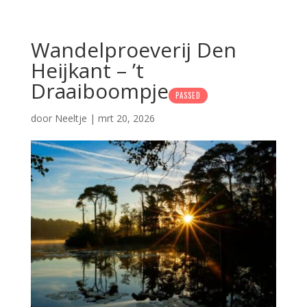
Wandelproeverij Den
Heijkant – ’t
Draaiboompje
PASSED
door
Neeltje
|
mrt 20, 2026