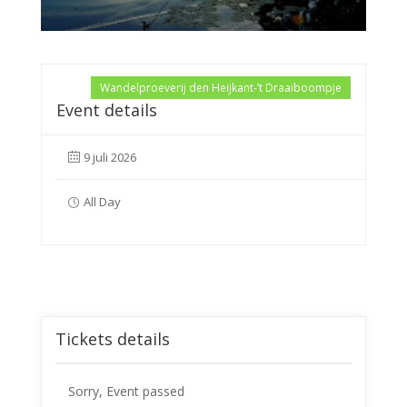
Wandelproeverij den Heijkant-’t Draaiboompje
Event details
9 juli 2026
All Day
Tickets details
Sorry, Event passed