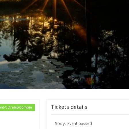
Tickets details
ant-’t Draaiboompje
Sorry, Event passed