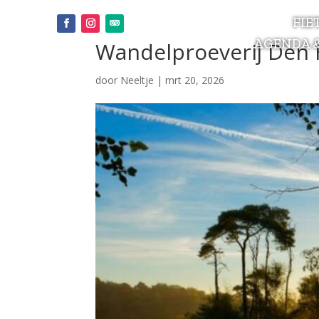
FIE
AGENDA 
Wandelproeverij Den H
door
Neeltje
|
mrt 20, 2026