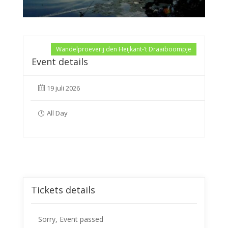
Wandelproeverij den Heijkant-’t Draaiboompje
Event details
19 juli 2026
All Day
Tickets details
Sorry, Event passed