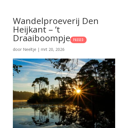
Wandelproeverij Den
Heijkant – ’t
Draaiboompje
PASSED
door
Neeltje
|
mrt 20, 2026