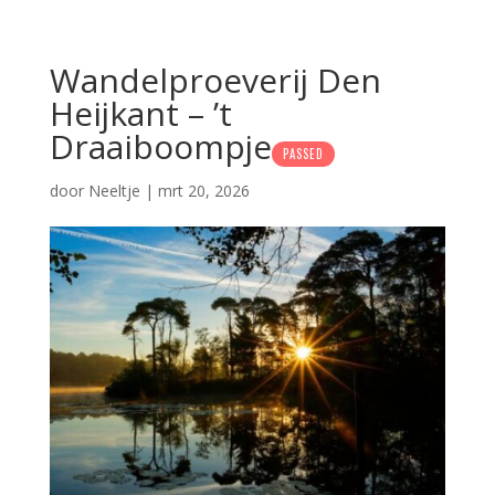
Wandelproeverij Den
Heijkant – ’t
Draaiboompje
PASSED
door
Neeltje
|
mrt 20, 2026