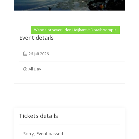
Wandelproeverij den Heijkant-’t Draaiboompje
Event details
26 juli 2026
All Day
Tickets details
Sorry, Event passed