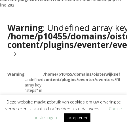
line
202
Warning
: Undefined array key
/home/p10455/domains/oister
content/plugins/eventer/even
Warning
:
/home/p10455/domains/oisterwijksefiets
Undefined
content/plugins/eventer/eventers/filters
array key
"steps" in
No events to display.
Deze website maakt gebruik van cookies om uw ervaring te
verbeteren. U kunt zich afmelden als u dat wenst.
Cookie
© Oisterwijkse Fietsproeverij |
Privacy
ZOIEZO grafisch werk
instellingen
accepteren