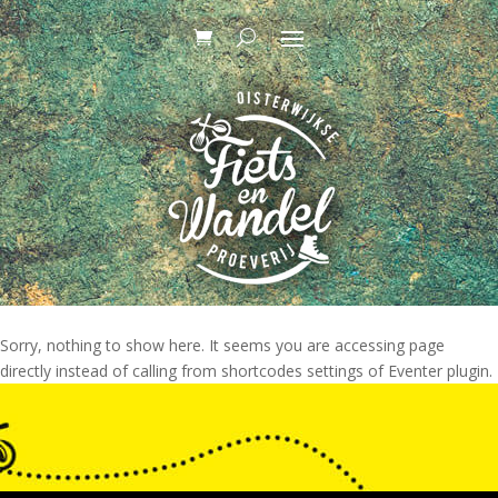
Sorry, nothing to show here. It seems you are accessing page
directly instead of calling from shortcodes settings of Eventer plugin.