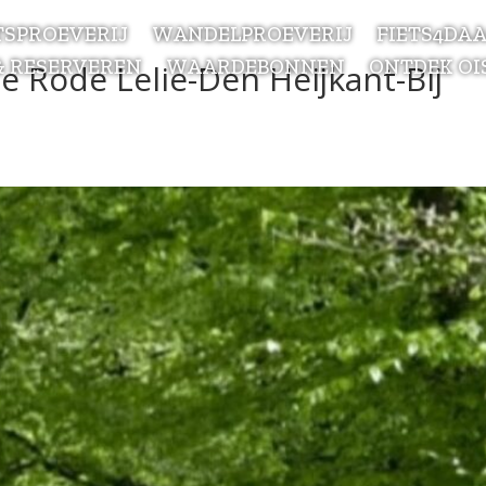
TSPROEVERIJ
WANDELPROEVERIJ
FIETS4DA
& RESERVEREN
WAARDEBONNEN
ONTDEK OI
e Rode Lelie-Den Heijkant-Bij