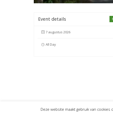
Event details
7 augustus 2026
All Day
Deze website maakt gebruik van cookies o
© Oisterwijkse Fietsproeverij |
Privacy
|
ZOI