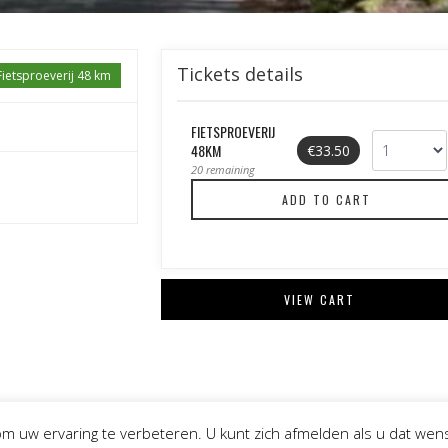
Tickets details
Fietsproeverij 48 km
FIETSPROEVERIJ
48KM
€33.50
20 remaining
VIEW CART
m uw ervaring te verbeteren. U kunt zich afmelden als u dat wen
EZO grafisch werk