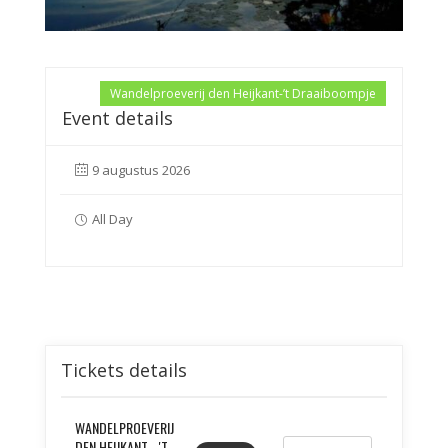
Wandelproeverij den Heijkant-’t Draaiboompje
Event details
9 augustus 2026
All Day
Tickets details
WANDELPROEVERIJ
DEN HEIJKANT - 'T