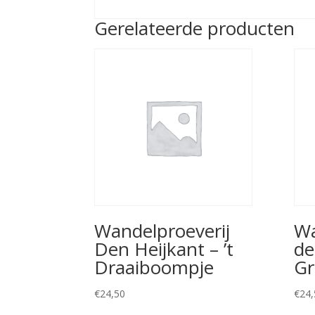
Gerelateerde producten
Wandelproeverij
Wa
Den Heijkant – ’t
de
Draaiboompje
Gr
€
24,50
€
24,