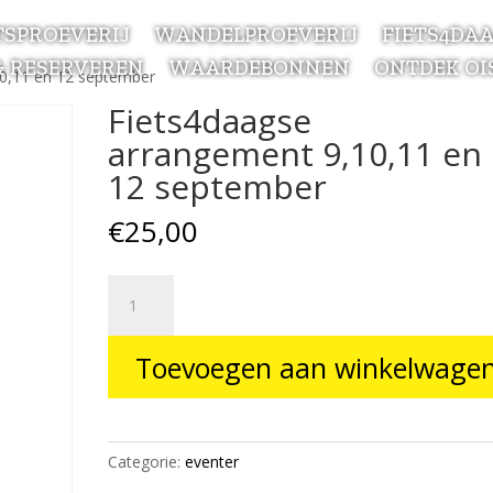
TSPROEVERIJ
WANDELPROEVERIJ
FIETS4DA
& RESERVEREN
WAARDEBONNEN
ONTDEK OI
10,11 en 12 september
Fiets4daagse
arrangement 9,10,11 en
12 september
€
25,00
Fiets4daagse
arrangement
9,10,11
Toevoegen aan winkelwage
en
12
september
aantal
Categorie:
eventer