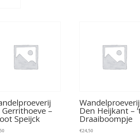
ndelproeverij
Wandelproeverij
 Gerrithoeve –
Den Heijkant – ’
oot Speijck
Draaiboompje
50
€
24,50