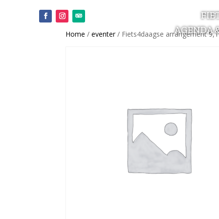
FIE
AGENDA 
Home
/
eventer
/ Fiets4daagse arrangement 9,