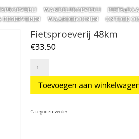
TSPROEVERIJ
WANDELPROEVERIJ
FIETS4DA
& RESERVEREN
WAARDEBONNEN
ONTDEK OI
Fietsproeverij 48km
€
33,50
Fietsproeverij
48km
aantal
Toevoegen aan winkelwage
Categorie:
eventer