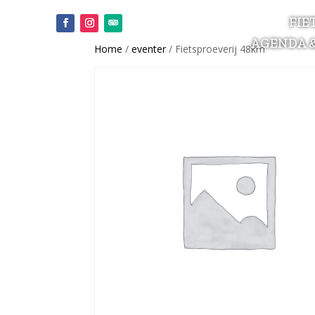
FIE
AGENDA 
Home
/
eventer
/ Fietsproeverij 48km