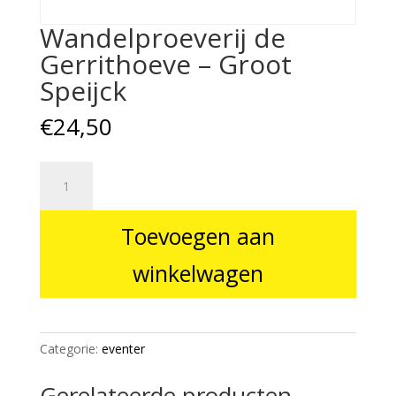
Wandelproeverij de
Gerrithoeve – Groot
Speijck
€
24,50
Wandelproeverij
de
Gerrithoeve
Toevoegen aan
–
Groot
winkelwagen
Speijck
aantal
Categorie:
eventer
Gerelateerde producten